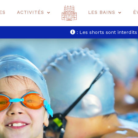
ES
ACTIVITÉS
LES BAINS
É
: Les shorts sont interdits dans 